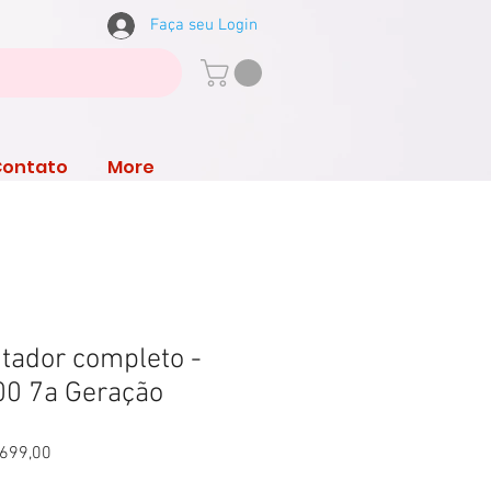
Faça seu Login
Contato
More
tador completo -
100 7a Geração
Preço
.699,00
l
promocional