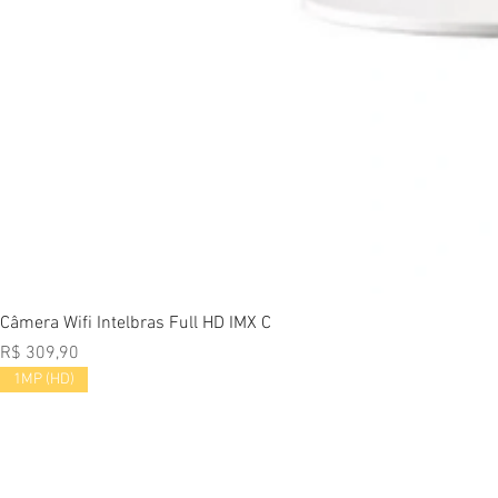
Vi
Câmera Wifi Intelbras Full HD IMX C
Preço
R$ 309,90
1MP (HD)