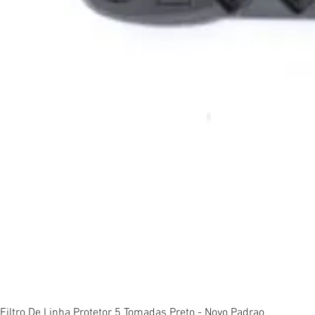
Vi
Filtro De Linha Protetor 5 Tomadas Preto - Novo Padrao