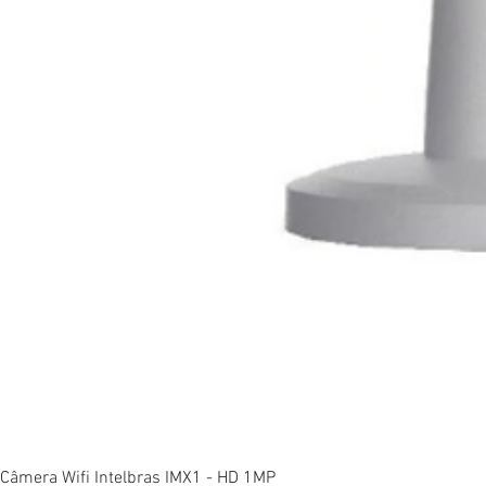
Vi
Câmera Wifi Intelbras IMX1 - HD 1MP