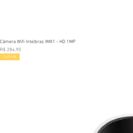
Vi
Câmera Wifi Intelbras IMX1 - HD 1MP
Preço
R$ 284,90
Full Hd