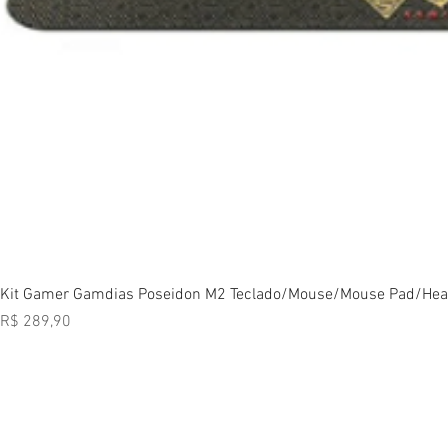
Vi
Kit Gamer Gamdias Poseidon M2 Teclado/Mouse/Mouse Pad/Head
Preço
R$ 289,90