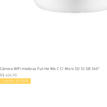
Vi
Câmera WIFI Intelbras Full Hd IM4 C C/ Micro SD 32 GB 360°
Preço
R$ 404,90
Full Hd / SD 32GB