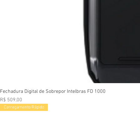
Vi
Fechadura Digital de Sobrepor Intelbras FD 1000
Preço
R$ 509,00
Carregamento Rápido