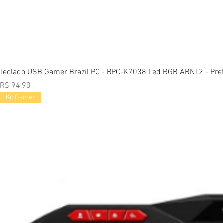
Vi
Teclado USB Gamer Brazil PC - BPC-K7038 Led RGB ABNT2 - Pre
Preço
R$ 94,90
Kit Gamer