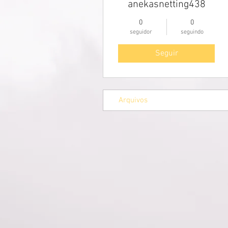
anekasnetting438
0
0
seguidor
seguindo
Seguir
Arquivos